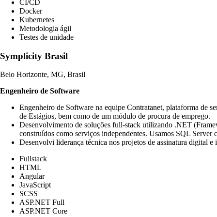
CI/CD
Docker
Kubernetes
Metodologia ágil
Testes de unidade
Symplicity Brasil
Belo Horizonte, MG, Brasil
Engenheiro de Software
Engenheiro de Software na equipe Contratanet, plataforma de ser
de Estágios, bem como de um módulo de procura de emprego.
Desenvolvimento de soluções full-stack utilizando .NET (Framew
construídos como serviços independentes. Usamos SQL Server co
Desenvolvi liderança técnica nos projetos de assinatura digital 
Fullstack
HTML
Angular
JavaScript
SCSS
ASP.NET Full
ASP.NET Core