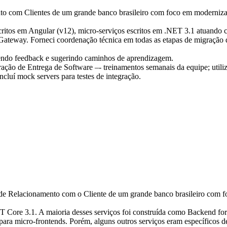
to com Clientes de um grande banco brasileiro com foco em moderniza
 escritos em Angular (v12), micro-serviços escritos em .NET 3.1 atua
teway. Forneci coordenação técnica em todas as etapas de migração d
cendo feedback e sugerindo caminhos de aprendizagem.
ração de Entrega de Software –- treinamentos semanais da equipe; util
ncluí mock servers para testes de integração.
 de Relacionamento com o Cliente de um grande banco brasileiro com 
re 3.1. A maioria desses serviços foi construída como Backend for 
 para micro-frontends. Porém, alguns outros serviços eram específicos